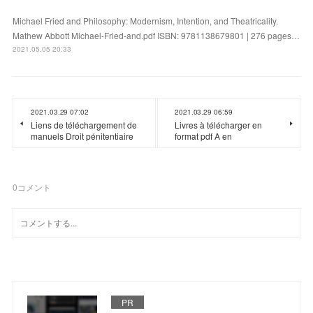
Michael Fried and Philosophy: Modernism, Intention, and Theatricality.
Mathew Abbott Michael-Fried-and.pdf ISBN: 9781138679801 | 276 pages…
2021.05.05 20:33
2021.03.29 07:02
2021.03.29 06:59
Liens de téléchargement de
Livres à télécharger en
manuels Droit pénitentiaire
format pdf A en
0
コメント
PR