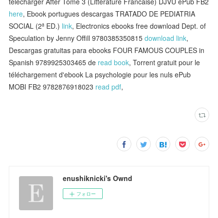
télécharger After Tome 3 (Litterature Francaise) DJVU ePub FB2
here
, Ebook portugues descargas TRATADO DE PEDIATRIA
SOCIAL (2ª ED.)
link
, Electronics ebooks free download Dept. of
Speculation by Jenny Offill 9780385350815
download link
,
Descargas gratuitas para ebooks FOUR FAMOUS COUPLES in
Spanish 9789925303465 de
read book
, Torrent gratuit pour le
téléchargement d'ebook La psychologie pour les nuls ePub
MOBI FB2 9782876918023
read pdf
,
enushiknicki's Ownd
フォロー