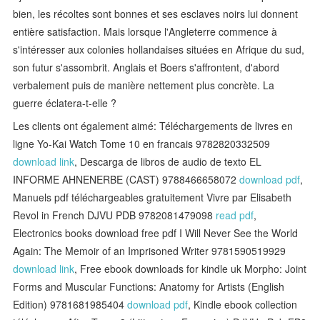
bien, les récoltes sont bonnes et ses esclaves noirs lui donnent
entière satisfaction. Mais lorsque l'Angleterre commence à
s'intéresser aux colonies hollandaises situées en Afrique du sud,
son futur s'assombrit. Anglais et Boers s'affrontent, d'abord
verbalement puis de manière nettement plus concrète. La
guerre éclatera-t-elle ?
Les clients ont également aimé: Téléchargements de livres en
ligne Yo-Kai Watch Tome 10 en francais 9782820332509
download link
, Descarga de libros de audio de texto EL
INFORME AHNENERBE (CAST) 9788466658072
download pdf
,
Manuels pdf téléchargeables gratuitement Vivre par Elisabeth
Revol in French DJVU PDB 9782081479098
read pdf
,
Electronics books download free pdf I Will Never See the World
Again: The Memoir of an Imprisoned Writer 9781590519929
download link
, Free ebook downloads for kindle uk Morpho: Joint
Forms and Muscular Functions: Anatomy for Artists (English
Edition) 9781681985404
download pdf
, Kindle ebook collection